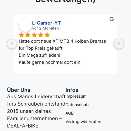
L-Gamer-YT
vor 2 Monaten
Hatte dort neue XT MTB 4 Kolben Bremse 
Bi
für Top Preis gekauft!
fr
Bin Mega zufrieden!
Ko
Kaufe gerne nochmal dort ein
un
Zu
wi
Über Uns
Infos
Aus Marios Leidenschaft
Impressum
fürs Schrauben entstand
Datenschutz
2018 unser kleines
AGB
Familienunternehmen –
Vertrag widerrufen
DEAL-A-BIKE.