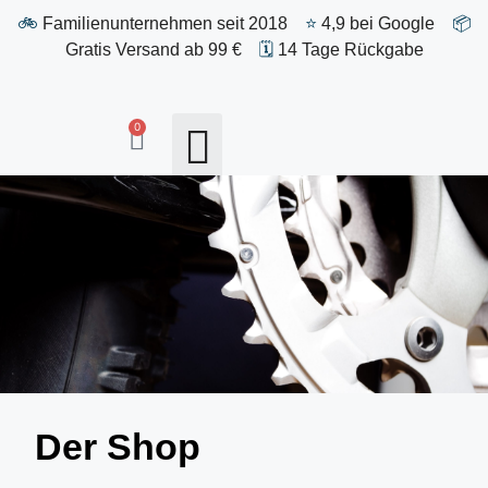
🚲
Familienunternehmen seit 2018
⭐
4,9 bei Google
📦
Gratis Versand ab 99 €
🗓️
14 Tage Rückgabe
0
Antrieb & Schaltung
Laufräder & Reifen
Sonstiges & Zubehör
Der Shop